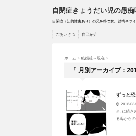
自閉症きょうだい児の愚痴
自閉症（知的障害あり）の兄を持つ妹。結構キツイ
ごあいさつ
自己紹介
ホーム
>
結婚後～現在
>
「 月別アーカイブ：201
ずっと恐
2018/08
※↓に続き
る母からの