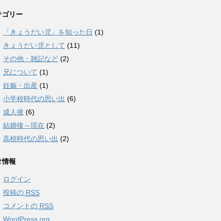
テゴリー
「きょうだい児」を知った日
(1)
きょうだい児として
(11)
その他・雑記など
(2)
兄について
(1)
妊娠・出産
(1)
小学校時代の思い出
(6)
成人後
(6)
結婚後～現在
(2)
高校時代の思い出
(2)
タ情報
ログイン
投稿の
RSS
コメントの
RSS
WordPress.org