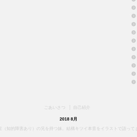
ごあいさつ
自己紹介
2018 8月
症（知的障害あり）の兄を持つ妹。結構キツイ本音をイラストで語って