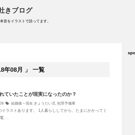
吐きブログ
本音をイラストで語ってます。
spo
8年08月 」 一覧
れていたことが現実になったのか？
/09
結婚後～現在
きょうだい児
,
犯罪予備軍
のイラストあります。 1人暮らししてから、たまにかかってく
電 …