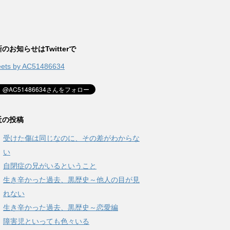
のお知らせはTwitterで
ets by AC51486634
近の投稿
受けた傷は同じなのに、その差がわからな
い
自閉症の兄がいるということ
生き辛かった過去、黒歴史～他人の目が見
れない
生き辛かった過去、黒歴史～恋愛編
障害児といっても色々いる