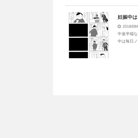
妊娠中は
2018/08
中途半端な
中は毎日ノ