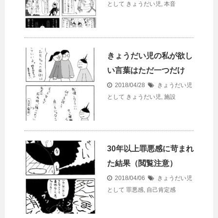
として
きょうだい児
,
本音
きょうだい児の私が欲し
い言葉はただ一つだけ
2018/04/28
きょうだい児
として
きょうだい児
,
施設
30年以上罪悪感に苛まれ
た結果（閲覧注意）
2018/04/06
きょうだい児
として
罪悪感
,
自己肯定感