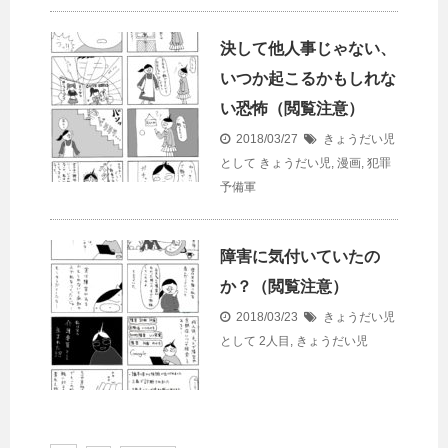
決して他人事じゃない、
いつか起こるかもしれな
い恐怖（閲覧注意）
2018/03/27
きょうだい児
として
きょうだい児
,
漫画
,
犯罪
予備軍
障害に気付いていたの
か？（閲覧注意）
2018/03/23
きょうだい児
として
2人目
,
きょうだい児