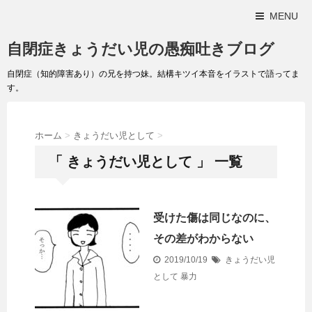
MENU
自閉症きょうだい児の愚痴吐きブログ
自閉症（知的障害あり）の兄を持つ妹。結構キツイ本音をイラストで語ってま
す。
ホーム
>
きょうだい児として
>
「 きょうだい児として 」 一覧
受けた傷は同じなのに、
その差がわからない
2019/10/19
きょうだい児
として
暴力