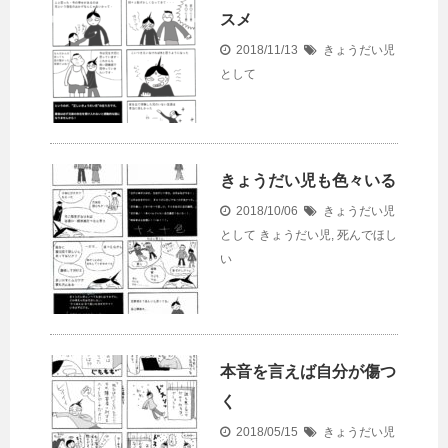
スメ
2018/11/13
きょうだい児
として
きょうだい児も色々いる
2018/10/06
きょうだい児
として
きょうだい児
,
死んでほし
い
本音を言えば自分が傷つ
く
2018/05/15
きょうだい児